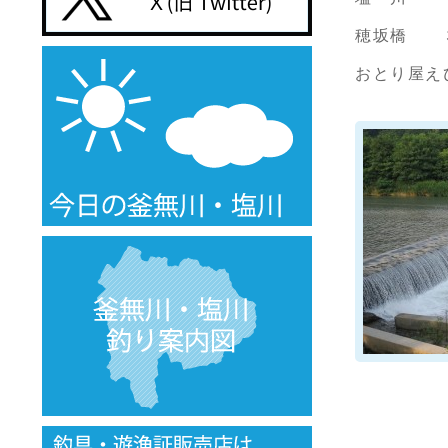
穂坂橋 
おとり屋え