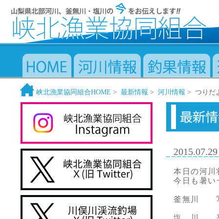
峡北漁業協同組合HOME
>
最新情報
>
河川情報
> つりだ
2015.07.29
本日の河川
今日も暑い
釜無川 
塩 川 平