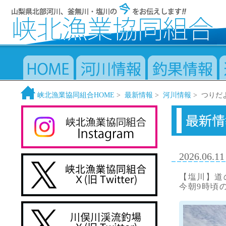
峡北漁業協同組合HOME
>
最新情報
>
河川情報
> つりだ
2026.06.11
【塩川】道
今朝9時頃