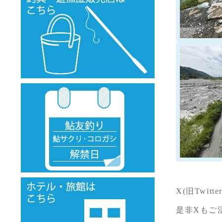
X(旧Twi
是非Xもご