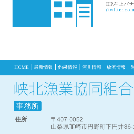
HP左上バ
(twitter.co
HOME
最新情報
釣果情報
河川情報
放流情報
事務所
住所
〒407-0052
山梨県韮崎市円野町下円井36-