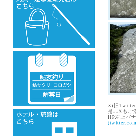
X(旧Twi
是非Xもご
HP左上バ
(twitter.co