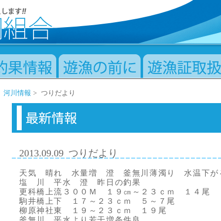
>
河川情報
> つりだより
2013.09.09
つりだより
天気 晴れ 水量増 澄 釜無川薄濁り 水温下が
塩 川 平水 澄 昨日の釣果
更科橋上流３００Ｍ １９㎝～２３ｃｍ １４尾
駒井橋上下 １７～２３ｃｍ ５～７尾
柳原神社東 １９～２３ｃｍ １９尾
釜無川 平水より若干増条件良。