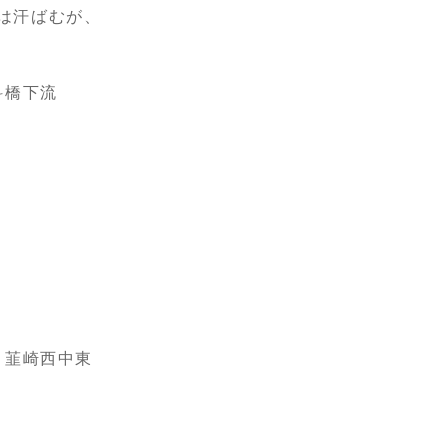
は汗ばむが、
橋下流
韮崎西中東