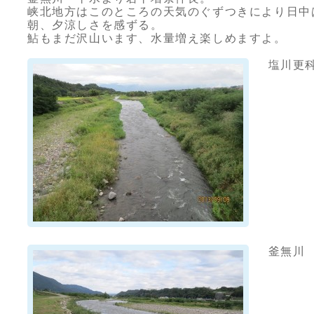
峡北地方はこのところの天気のぐずつきにより日中
朝、夕涼しさを感ずる。
鮎もまだ沢山います、水量増え楽しめますよ。
塩川更科
釜無川 