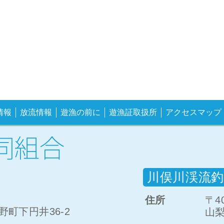
情報
放流情報
遊漁の前に
遊漁証取扱所
アクセスマップ
川俣川渓流釣
住所
〒40
町下円井36-2
山梨