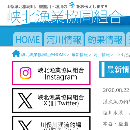
峡北漁業協同組合HOME
>
最新情報
>
河川情報
> つりだ
2020.08.22
渓流魚の釣
塩川水系 
本谷・釜瀬