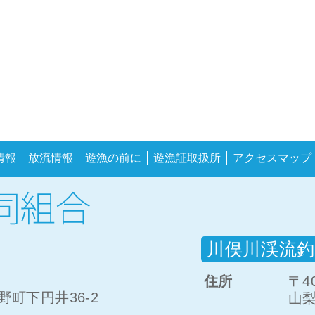
情報
放流情報
遊漁の前に
遊漁証取扱所
アクセスマップ
川俣川渓流釣
住所
〒40
町下円井36-2
山梨