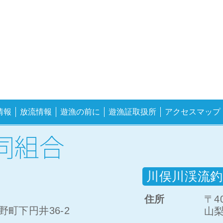
情報
放流情報
遊漁の前に
遊漁証取扱所
アクセスマップ
川俣川渓流釣
住所
〒40
町下円井36-2
山梨