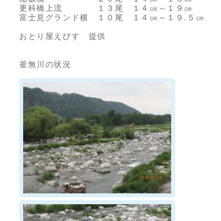
更科橋上流 １３尾 １４㎝～１９㎝
富士見グランド横 １０尾 １４㎝～１９.５㎝
おとり屋えびす 提供
釜無川の状況