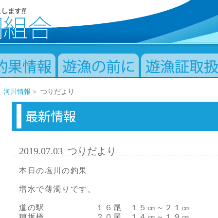
>
河川情報
> つりだより
2019.07.03
つりだより
本日の塩川の釣果
増水で薄濁りです。
道の駅 １６尾 １５㎝～２１㎝
穂坂橋 ２０尾 １４㎝～１９㎝