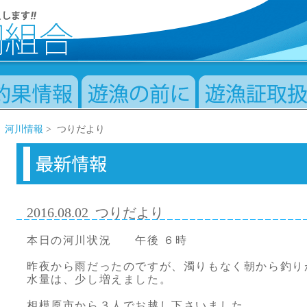
>
河川情報
> つりだより
2016.08.02
つりだより
本日の河川状況 午後 ６時
昨夜から雨だったのですが、濁りもなく朝から釣り
水量は、少し増えました。
相模原市から３人でお越し下さいました。