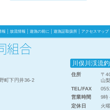
情報
放流情報
遊漁の前に
遊漁証取扱所
アクセスマップ
川俣川渓流釣
住所
〒40
町下円井36-2
山梨
TEL/FAX
055
営業時間
9時
定休日
火