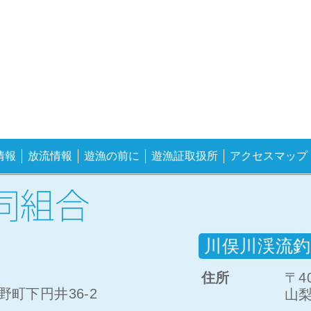
情報
放流情報
遊漁の前に
遊漁証取扱所
アクセスマップ
川俣川渓流釣
住所
〒40
町下円井36-2
山梨