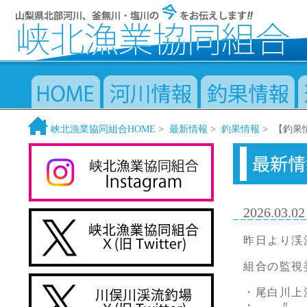
峡北漁業協同組合HOME
>
最新情報
>
釣果情報
> 【釣果
2026.03.02
昨日より渓
組合の監視
・尾白川上流
・ 〃 ア