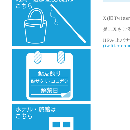
X(旧Twi
是非Xもご
HP左上バ
(twitter.co