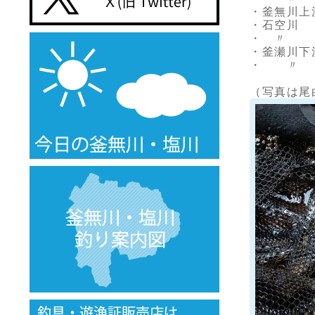
・釜無川上流
・石空川 
・ 〃 
・釜瀬川下
・ 〃 
（写真は尾