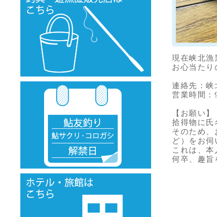
現在峡北漁
お心当たり
連絡先：峡北
営業時間：9
【お願い】
拾得物に氏
そのため、
ど）をお伺
これは、本
何卒、趣旨